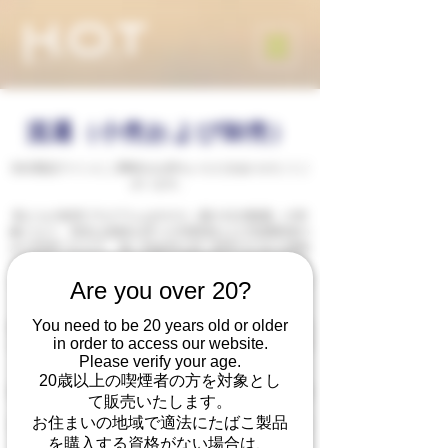
流通（小売および卸売）
当社製品ラインにご興味をお持ちいただきありがとうご
ざいます。
私たちの卸売プログラムはMOQ（最小注文数量）の対
象となり、現在は資格を持つ小売業者および流通業者の
みが利用できます。強い利益率を持つ競争力のある価格
を提供し、シングルストアの小売業者からグローバルチ
ェーンまで、あらゆる規模の関係に対応する製造および
Are you over 20?
物流の専門知識を持っています。
You need to be 20 years old or older
私たちは小売業者および流通業者の両方の関係を積極的
in order to access our website.
に探し求めており、当社製品を取り扱うパートナーを選
定する際には厳選しています。
Please verify your age.
20歳以上の喫煙者の方を対象とし
現在、世界中の質の高い小売業者および既存の流通業者
て販売いたします。
を探しています。
お住まいの地域で適法にたばこ製品
もしこの条件に合致している場合は、当社の卸売オプシ
ョンについてご相談いただければ幸いです。
を購入する資格がない場合は、