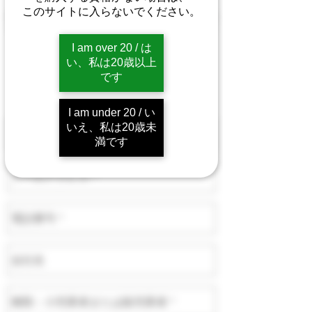
このサイトに入らないでください。
当社の代表者にお問い合わせいただく場合は、お問い合
わせフォームに必要事項を入力していただき、2営業日
以内にご返信いたします。
I am over 20 / は
よろしくお願いいたします。
い、私は20歳以上
です
H.O.T.（加熱式オーガニックタバコ）およびVapor
Tobacco Manufacturing LLCのチーム
I am under 20 / い
いえ、私は20歳未
満です