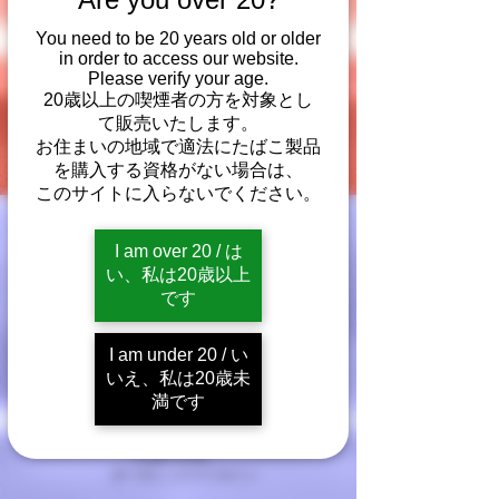
You need to be 20 years old or older
in order to access our website.
Please verify your age.
20歳以上の喫煙者の方を対象とし
て販売いたします。
お住まいの地域で適法にたばこ製品
を購入する資格がない場合は、
このサイトに入らないでください。
I am over 20 / は
い、私は20歳以上
ブルー
です
I am under 20 / い
軽やかでスムーズ
いえ、私は20歳未
成分：
満です
オーガニックたばこ、
オーガニックたばこブロス
（たばこと水）、
オーガニックグリセリン