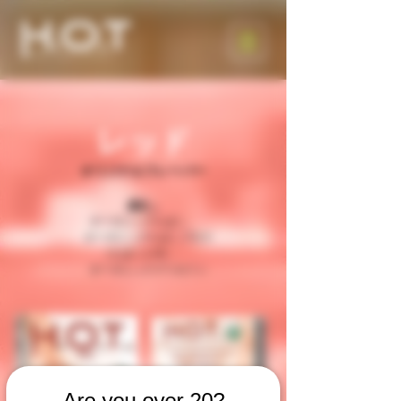
レッド
オリジナルフレーバー
成分：
オーガニックたばこ、
オーガニックたばこブロス
（たばこと水）、
オーガニックグリセリン
Are you over 20?